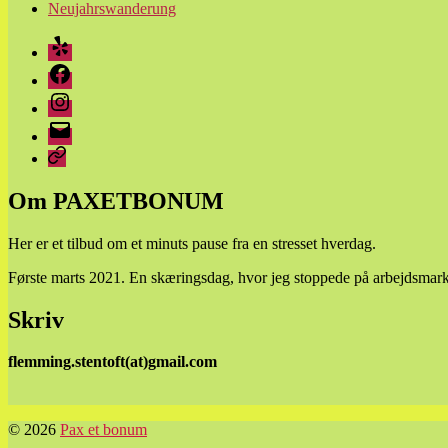
Neujahrswanderung
Yelp
Facebook
Instagram
E-
mail
Parkinson
Om PAXETBONUM
Her er et tilbud om et minuts pause fra en stresset hverdag.
Første marts 2021. En skæringsdag, hvor jeg stoppede på arbejdsmarke
Skriv
flemming.stentoft(at)gmail.com
© 2026
Pax et bonum