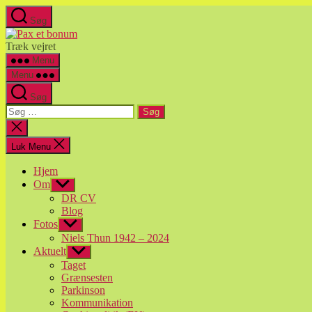
Spring
Søg
til
Pax
indholdet
et
Træk vejret
bonum
Menu
Menu
Søg
Søg
efter:
Luk
søgning
Luk Menu
Hjem
Om
Vis
undermenu
DR CV
Blog
Fotos
Vis
undermenu
Niels Thun 1942 – 2024
Aktuelt
Vis
undermenu
Taget
Grænsesten
Parkinson
Kommunikation