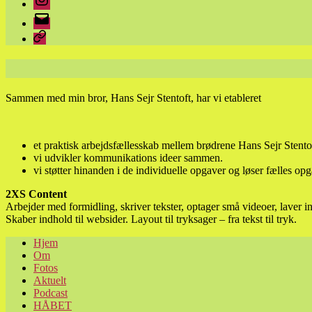
E-
mail
Parkinson
Sammen med min bror, Hans Sejr Stentoft, har vi etableret
et praktisk arbejdsfællesskab mellem brødrene Hans Sejr Stento
vi udvikler kommunikations ideer sammen.
vi støtter hinanden i de individuelle opgaver og løser fælles opg
2XS Content
Arbejder med formidling, skriver tekster, optager små videoer, laver in
Skaber indhold til websider. Layout til tryksager – fra tekst til tryk.
Hjem
Om
Fotos
Aktuelt
Podcast
HÅBET