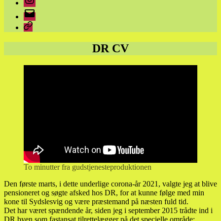
E-
mail
Parkinson
DR CV
To minutter fra gudstjenesteproduktionen
Den første marts, i dette underlige corona-år 2021, valgte jeg at blive
pensioneret og søgte afsked hos DR, for at kunne følge med min
kone til Sydslesvig og være præstemand på næsten fuld tid.
Det har været spændende år, siden jeg i september 2015 trådte ind i
DR byen som fastansat tilrettelægger på det specielle område: