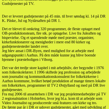
Gudstjenester på TV.
Der er leveret gudstjenester på 45 min. til hver søndag kl. 14 på DR
K. Påske, Jul og Nytårsaften på DR 1.
Det er blevet til omkring 320 programmer, de fleste optaget med
OB-produktionsteam, fire stk. pr optagelse. Live fra Juleaften og
bispevielse. Og et spændende møde med præster, organister,
kirkefunktionærer og menigheder i mere end 80 kirker og
gudstjenestesteder landet over.
Jeg blev ansat i DR-Byen, med mulighed for at arbejde med
udgangspunkt i Aarhus. På den måde kunne jeg blive boende
hjemme i præsteboligen i Viborg.
Det var det tredje store kapitel i mit arbejdsliv, der begyndte i 1976
som folkeskolelærer. I 1996 skiftede jeg profession og arbejdede
som journalist og kommunikationskonsulent for folkekirkerne i
Aarhus kommune, hvilket betød produktion af mange timers lokaltv
om folkekirken, programmer til TV2 Østjylland og med på DR live
gudstjenester.
Fra maj 2006 til ansættelsen i DR var jeg projektmedarbejder på TV
2 regionalstation i Holstebro, hvor jeg bl.a. kom til at arbejde som
Video Journalist og producerede små features om kirke og tro.
De første par år i DR er udover gudstjenester, gået med udvikling af