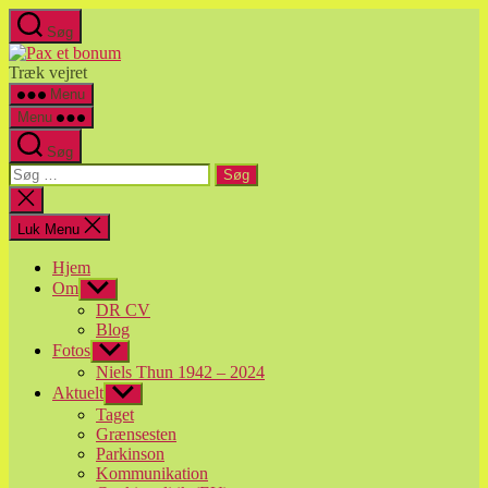
Spring
Søg
til
Pax
indholdet
et
Træk vejret
bonum
Menu
Menu
Søg
Søg
efter:
Luk
søgning
Luk Menu
Hjem
Om
Vis
undermenu
DR CV
Blog
Fotos
Vis
undermenu
Niels Thun 1942 – 2024
Aktuelt
Vis
undermenu
Taget
Grænsesten
Parkinson
Kommunikation