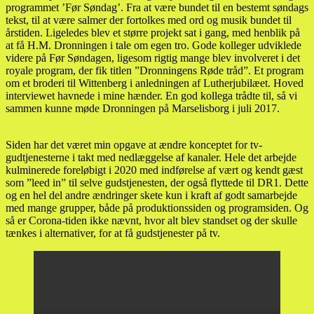
programmet ’Før Søndag’. Fra at være bundet til en bestemt søndags
tekst, til at være salmer der fortolkes med ord og musik bundet til
årstiden. Ligeledes blev et større projekt sat i gang, med henblik på
at få H.M. Dronningen i tale om egen tro. Gode kolleger udviklede
videre på Før Søndagen, ligesom rigtig mange blev involveret i det
royale program, der fik titlen ”Dronningens Røde tråd”. Et program
om et broderi til Wittenberg i anledningen af Lutherjubilæet. Hoved
interviewet havnede i mine hænder. En god kollega trådte til, så vi
sammen kunne møde Dronningen på Marselisborg i juli 2017.
Siden har det været min opgave at ændre konceptet for tv-
gudtjenesterne i takt med nedlæggelse af kanaler. Hele det arbejde
kulminerede foreløbigt i 2020 med indførelse af vært og kendt gæst
som ”leed in” til selve gudstjenesten, der også flyttede til DR1. Dette
og en hel del andre ændringer skete kun i kraft af godt samarbejde
med mange grupper, både på produktionssiden og programsiden. Og
så er Corona-tiden ikke nævnt, hvor alt blev standset og der skulle
tænkes i alternativer, for at få gudstjenester på tv.